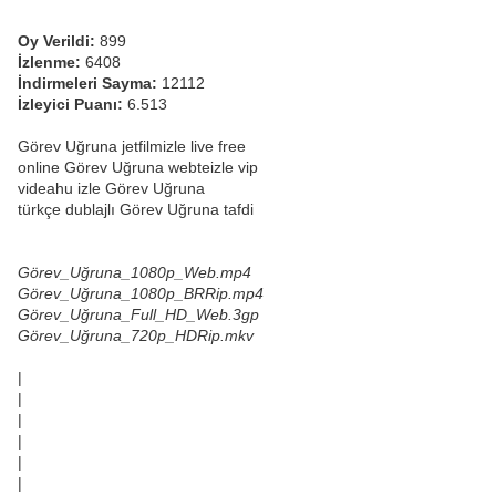
Oy Verildi:
899
İzlenme:
6408
İndirmeleri Sayma:
12112
İzleyici Puanı:
6.513
Görev Uğruna jetfilmizle live free
online Görev Uğruna webteizle vip
videahu izle Görev Uğruna
türkçe dublajlı Görev Uğruna tafdi
Görev_Uğruna_1080p_Web.mp4
Görev_Uğruna_1080p_BRRip.mp4
Görev_Uğruna_Full_HD_Web.3gp
Görev_Uğruna_720p_HDRip.mkv
|
|
|
|
|
|