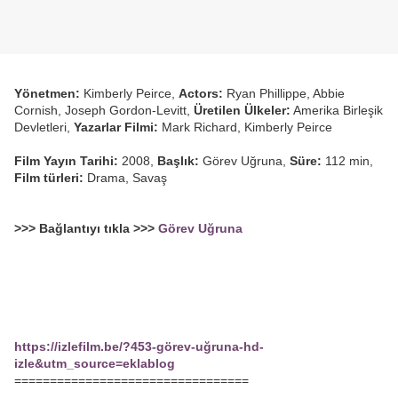
Yönetmen:
Kimberly Peirce,
Actors:
Ryan Phillippe, Abbie
Cornish, Joseph Gordon-Levitt,
Üretilen Ülkeler:
Amerika Birleşik
Devletleri,
Yazarlar Filmi:
Mark Richard, Kimberly Peirce
Film Yayın Tarihi:
2008,
Başlık:
Görev Uğruna,
Süre:
112 min,
Film türleri:
Drama, Savaş
>>> Bağlantıyı tıkla >>>
Görev Uğruna
https://izlefilm.be/?453-görev-uğruna-hd-
izle&utm_source=eklablog
=================================