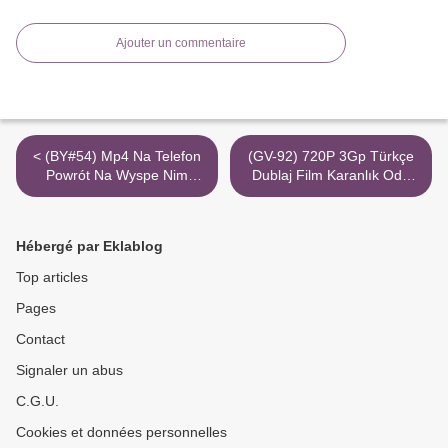
Ajouter un commentaire
< (BY#54) Mp4 Na Telefon
(GV-92) 720P 3Gp Türkçe
Powrót Na Wyspe Nim
Dublaj Film Karanlık Oda
Dubbing 4K Ipla
Torrent Magnet >
Hébergé par Eklablog
Top articles
Pages
Contact
Signaler un abus
C.G.U.
Cookies et données personnelles