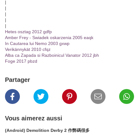
|
|
|
|
|
Hetes osztag 2012 gdfp
Amber Frey - Swiadek oskarzenia 2005 eaqk
In Cautarea lui Nemo 2003 gxwp
Verikännykät 2010 cfqz
Alba ca Zapada si Razboinicul Vanator 2012 jbh
Foge 2017 pbzd
Partager
Vous aimerez aussi
(Android) Demolition Derby 2 作弊碼很多