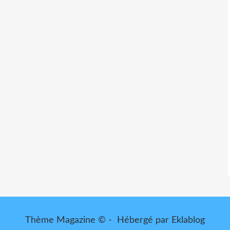
Thème Magazine © - Hébergé par
Eklablog