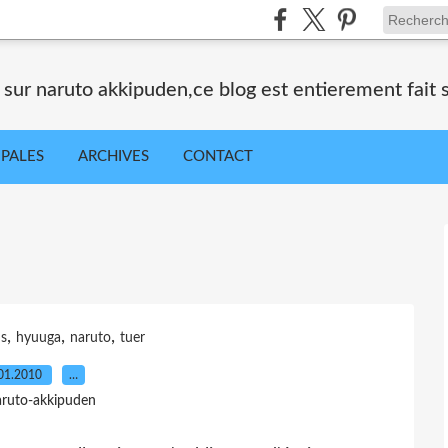
sur naruto akkipuden,ce blog est entierement fait 
IPALES
ARCHIVES
CONTACT
,
,
,
s
hyuuga
naruto
tuer
01.2010
…
aruto-akkipuden