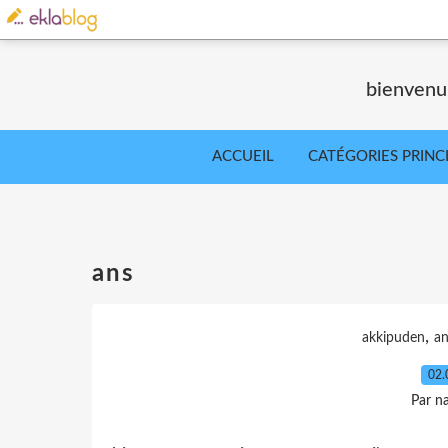
bienvenu 
ACCUEIL
CATÉGORIES PRINC
ans
,
akkipuden
an
02.
Par n