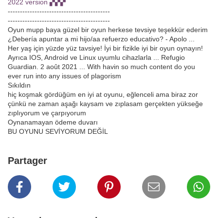
2022 version ▞▞▞
------------------------------------------
------------------------------------------
Oyun mupp baya güzel bir oyun herkese tevsiye teşekkür ederim
¿Debería apuntar a mi hijo/aa refuerzo educativo? - Apolo ...
Her yaş için yüzde yüz tavsiye! İyi bir fizikle iyi bir oyun oynayın!
Ayrıca IOS, Android ve Linux uyumlu cihazlarla ... Refugio
Guardian. 2 août 2021 ... With havin so much content do you
ever run into any issues of plagorism
Sıkıldın
hiç koşmak gördüğüm en iyi at oyunu, eğlenceli ama biraz zor
çünkü ne zaman aşağı kaysam ve zıplasam gerçekten yükseğe
zıplıyorum ve çarpıyorum
Oynanamayan ödeme duvarı
BU OYUNU SEVİYORUM DEĞİL
Partager