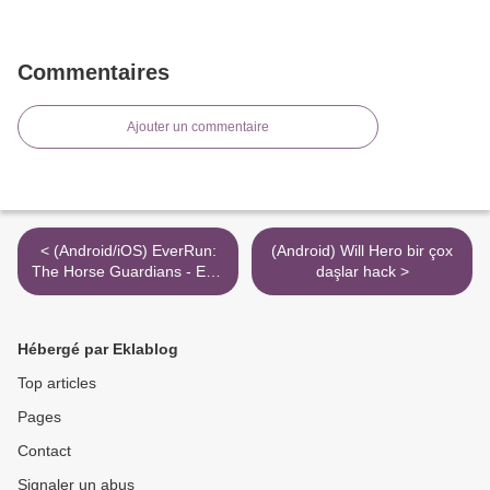
Commentaires
Ajouter un commentaire
< (Android/iOS) EverRun:
(Android) Will Hero bir çox
The Horse Guardians - Epic
daşlar hack >
Endless Runner hile kodu
arttırma tuşları
Hébergé par Eklablog
Top articles
Pages
Contact
Signaler un abus