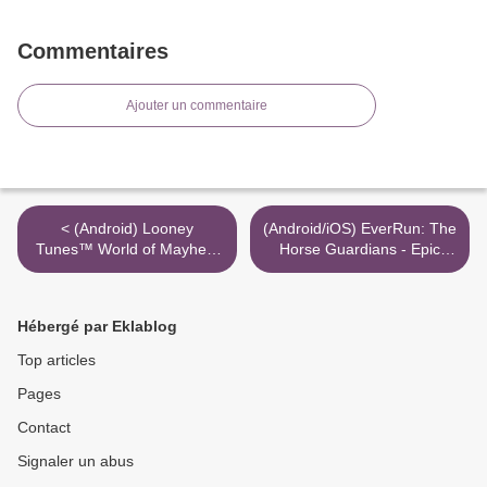
Commentaires
Ajouter un commentaire
< (Android) Looney
(Android/iOS) EverRun: The
Tunes™ World of Mayhem
Horse Guardians - Epic
вара више токена
Endless Runner hile kodu
arttırma tuşları >
Hébergé par Eklablog
Top articles
Pages
Contact
Signaler un abus